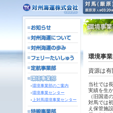
環境事業
資源は有
当社では
環境事業部のご案内
実績を生
環境事業センター
（旧国道
上対馬環境事業センター
対馬では
え保管施設