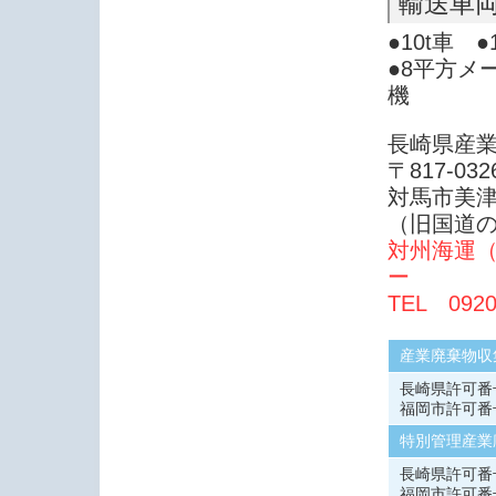
輸送車
●10t車 
●8平方メ
機
長崎県産
〒817-032
対馬市美津
（旧国道
対州海運
ー
TEL 0920
産業廃棄物収
長崎県許可番号4
福岡市許可番号7
特別管理産業
長崎県許可番号4
福岡市許可番号7