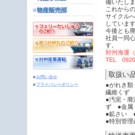
備いたし
これから
サイクル
していま
今後とも
社員一同
す。
対州海運
TEL 0920
取扱い
お問い合せ
●がれき類
プライバシーポリシー
繊維くず
●汚泥・廃
ず ●金属
●鉱さい 
●特別管理